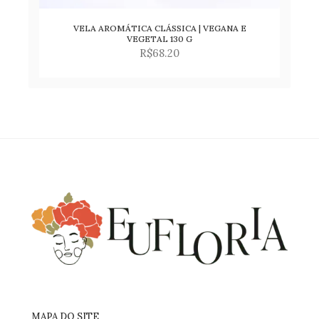
VELA AROMÁTICA CLÁSSICA | VEGANA E
Adicionar
VEGETAL 130 G
R$
68.20
para
lista
de
desejos
MAPA DO SITE