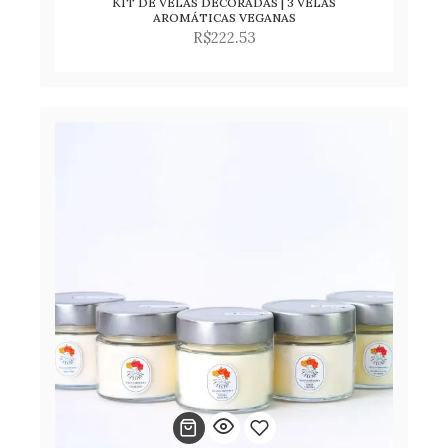
KIT DE VELAS DECORADAS | 3 VELAS
Adicionar
AROMÁTICAS VEGANAS
R$
222.53
para
lista
de
desejos