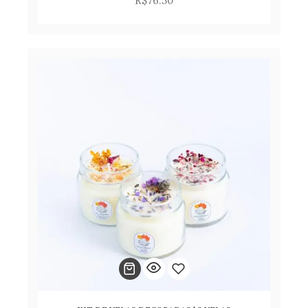
R$
76.50
para
lista
de
desejos