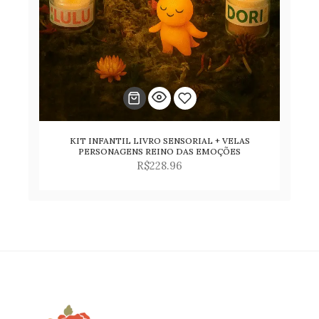
KIT INFANTIL LIVRO SENSORIAL + VELAS
Adicionar
PERSONAGENS REINO DAS EMOÇÕES
R$
228.96
para
lista
de
desejos