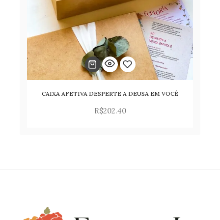
CAIXA AFETIVA DESPERTE A DEUSA EM VOCÊ
Adicionar
R$
202.40
para
lista
de
desejos