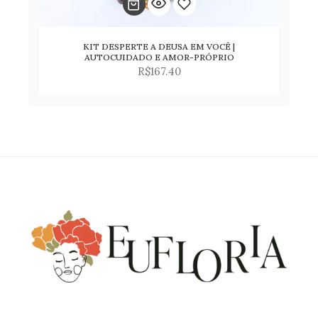
KIT DESPERTE A DEUSA EM VOCÊ |
Adicionar
AUTOCUIDADO E AMOR-PRÓPRIO
R$
167.40
para
lista
de
desejos