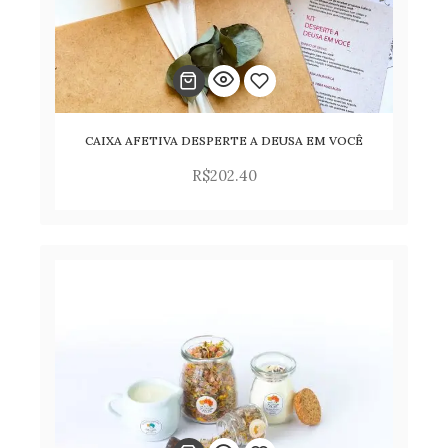
CAIXA AFETIVA DESPERTE A DEUSA EM VOCÊ
Adicionar
R$
202.40
para
lista
de
desejos