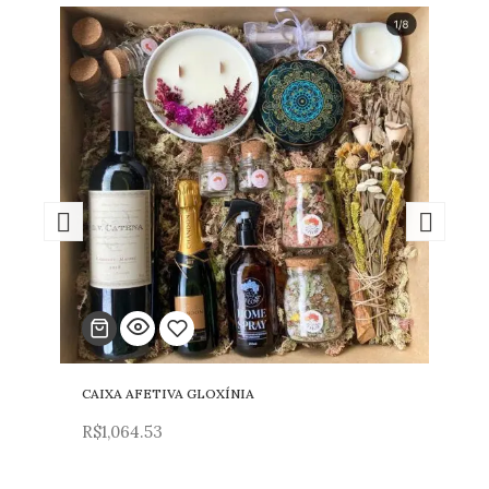
CAIXA AFETIVA GLOXÍNIA
Adicionar
R$
1,064.53
para
lista