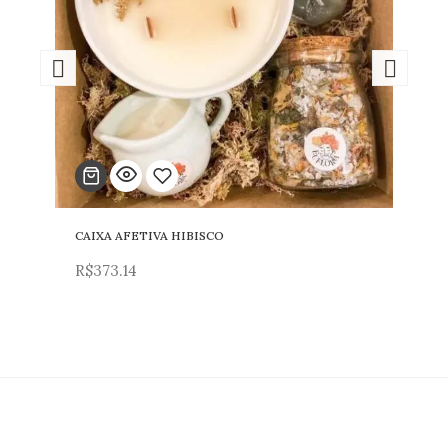
CAIXA AFETIVA HIBISCO
Adicionar
R$
373.14
para
lista
de
desejos