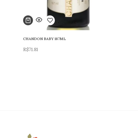
CHANDON BABY 187ML
Adicionar
R$
71.81
para
lista
de
desejos