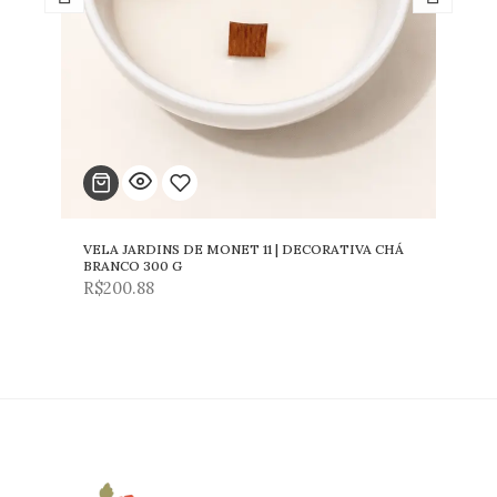
VELA JARDINS DE MONET 11 | DECORATIVA CHÁ
Adicionar
BRANCO 300 G
R$
200.88
para
lista
de
desejos