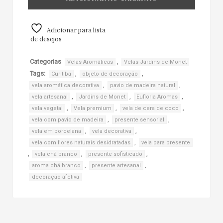
Adicionar para lista
de desejos
Categorias
,
Velas Aromáticas
Velas Jardins de Monet
Tags:
,
,
Curitiba
objeto de decoração
,
,
vela aromática decorativa
pavio de madeira natural
,
,
,
vela artesanal
Jardins de Monet
Eufloria Aromas
,
,
,
vela vegetal
Vela premium
vela de cera de coco
,
,
vela com pavio de madeira
presente sensorial
,
,
vela em porcelana
vela decorativa
,
vela com flores naturais desidratadas
vela para presente
,
,
,
vela chá branco
presente sofisticado
,
,
aroma chá branco
presente artesanal
decoração afetiva