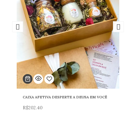
CAIXA AFETIVA DESPERTE A DEUSA EM VOCÊ
Adicionar
R$
202.40
para
lista
de