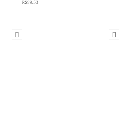
R$
89.53
para
lista
de
desejos