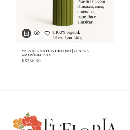
VELA AROMÁTICA DE LUXO | CIPÓ DA
Adicionar
AMAZÔNIA 310 G
R$
236.50
para
lista
de
desejos