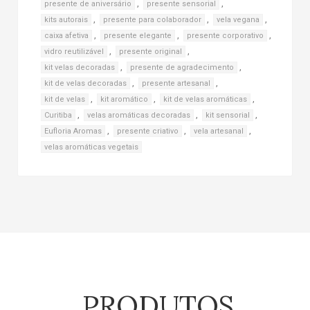
,
,
presente de aniversário
presente sensorial
,
,
,
kits autorais
presente para colaborador
vela vegana
,
,
,
caixa afetiva
presente elegante
presente corporativo
,
,
vidro reutilizável
presente original
,
,
kit velas decoradas
presente de agradecimento
,
,
kit de velas decoradas
presente artesanal
,
,
,
kit de velas
kit aromático
kit de velas aromáticas
,
,
,
Curitiba
velas aromáticas decoradas
kit sensorial
,
,
,
Eufloria Aromas
presente criativo
vela artesanal
velas aromáticas vegetais
PRODUTOS