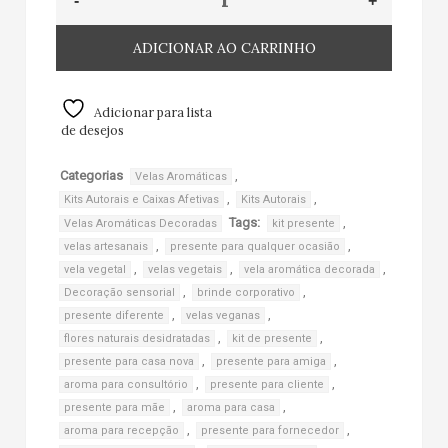
ADICIONAR AO CARRINHO
Adicionar para lista
de desejos
Categorias
,
Velas Aromáticas
,
,
Kits Autorais e Caixas Afetivas
Kits Autorais
Tags:
,
Velas Aromáticas Decoradas
kit presente
,
,
velas artesanais
presente para qualquer ocasião
,
,
,
vela vegetal
velas vegetais
vela aromática decorada
,
,
Decoração sensorial
brinde corporativo
,
,
presente diferente
velas veganas
,
,
flores naturais desidratadas
kit de presente
,
,
presente para casa nova
presente para amiga
,
,
aroma para consultório
presente para cliente
,
,
presente para mãe
aroma para casa
,
,
aroma para recepção
presente para fornecedor