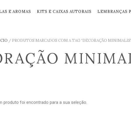
LAS E AROMAS
KITS E CAIXAS AUTORAIS
LEMBRANÇAS 
ÍCIO
/
PRODUTOS MARCADOS COM A TAG “DECORAÇÃO MINIMALIS
Login
Registar
RAÇÃO MINIMA
ENDER
OBRIGATÓRIO
NOME DE USUÁRIO OU E-MAIL
*
SENH
OBRIGATÓRIO
SENHA
*
 produto foi encontrado para a sua seleção.
Seus 
aprimo