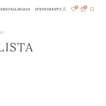
0
0
PERSONALIZADAS
ATENDIMENTO
TA”
LISTA
OBRIGATÓRIO
EÇO DE E-MAIL
*
OBRIGATÓRIO
A
*
dados pessoais serão usados para
rar a sua experiência em todo este site,